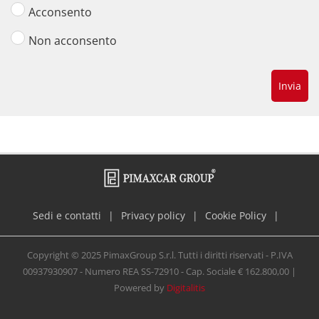
Acconsento
Non acconsento
Invia
La richiesta non è stata inviata, la
Richiesta inviata con successo.
preghiamo di riprovare.
Sedi e contatti
Privacy policy
Cookie Policy
Copyright © 2025 PimaxGroup S.r.l. Tutti i diritti riservati - P.IVA
00937930907 - Numero REA SS-72910 - Cap. Sociale € 162.800,00 |
Powered by
Digitalitis