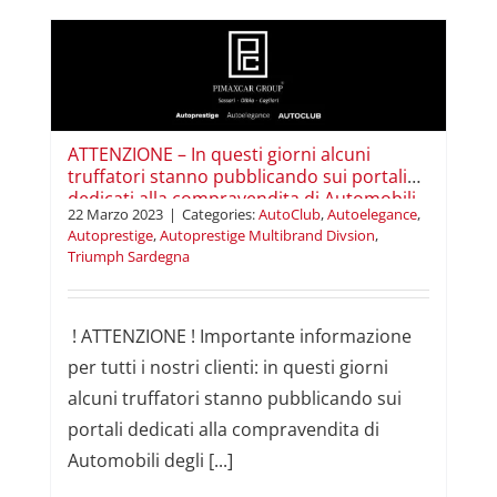
i
ti
.
ATTENZIONE – In questi giorni alcuni
truffatori stanno pubblicando sui portali
dedicati alla compravendita di Automobili
22 Marzo 2023
|
Categories:
AutoClub
,
Autoelegance
,
degli annunci falsi.
Autoprestige
,
Autoprestige Multibrand Divsion
,
Triumph Sardegna
! ATTENZIONE ! Importante informazione
per tutti i nostri clienti: in questi giorni
alcuni truffatori stanno pubblicando sui
portali dedicati alla compravendita di
Automobili degli [...]