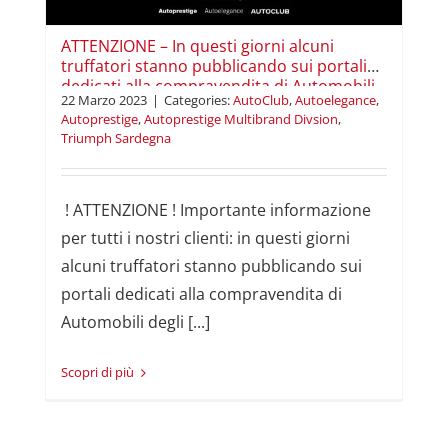
.
ATTENZIONE – In questi giorni alcuni
truffatori stanno pubblicando sui portali
dedicati alla compravendita di Automobili
22 Marzo 2023
|
Categories:
AutoClub
,
Autoelegance
,
degli annunci falsi.
Autoprestige
,
Autoprestige Multibrand Divsion
,
Triumph Sardegna
! ATTENZIONE ! Importante informazione
per tutti i nostri clienti: in questi giorni
alcuni truffatori stanno pubblicando sui
portali dedicati alla compravendita di
Automobili degli [...]
Read More