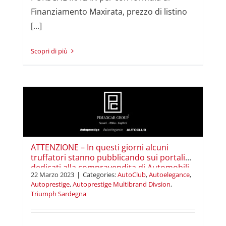
Finanziamento Maxirata, prezzo di listino
[...]
Read More
i
ti
.
ATTENZIONE – In questi giorni alcuni
truffatori stanno pubblicando sui portali
dedicati alla compravendita di Automobili
22 Marzo 2023
|
Categories:
AutoClub
,
Autoelegance
,
degli annunci falsi.
Autoprestige
,
Autoprestige Multibrand Divsion
,
Triumph Sardegna