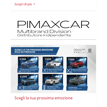
Read More
ne
i
Scegli la tua prossima emozione