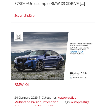
573€* *Un esempio BMW X3 XDRIVE [...]
Read More
i
BMW X4
24 Gennaio 2025
|
Categories:
Autoprestige
Multibrand Divsion
,
Promozioni
|
Tags:
Autoprestige
,