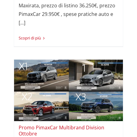
Maxirata, prezzo di listino 36.250€, prezzo
PimaxCar 29.950€ , spese pratiche auto e
[...]
Read More
i
Promo PimaxCar Multibrand Division
Ottobre