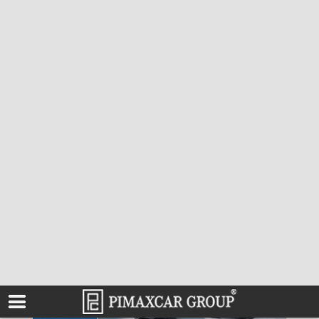
Promo Mercedes-Benz GLA e GLC
10 Aprile 2025
|
Categories:
Autoelegance
,
Promozioni
Mercedes-Benz GLA Tua da 318 € al mese*
*Esempio di finanziamento per GLA 220 d
ADVANCED, 36 rate mensili da 318,37 €.
TAN 3,50% [...]
Read More