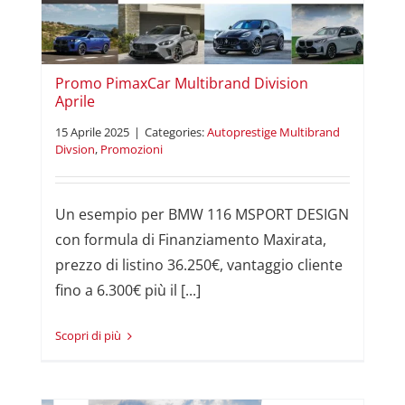
i
Promo PimaxCar Multibrand Division
Aprile
15 Aprile 2025
|
Categories:
Autoprestige Multibrand
Divsion
,
Promozioni
Un esempio per BMW 116 MSPORT DESIGN
con formula di Finanziamento Maxirata,
prezzo di listino 36.250€, vantaggio cliente
fino a 6.300€ più il [...]
Read More