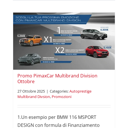
i
Promo PimaxCar Multibrand Division
Ottobre
27 Ottobre 2025
|
Categories:
Autoprestige
Multibrand Divsion
,
Promozioni
1.Un esempio per BMW 116 MSPORT
DESIGN con formula di Finanziamento