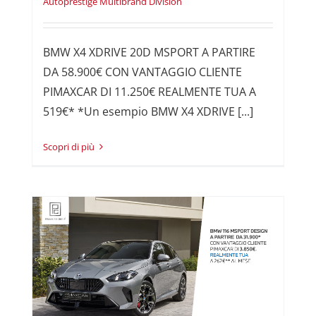
Autoprestige Multibrand Division
BMW X4 XDRIVE 20D MSPORT A PARTIRE
DA 58.900€ CON VANTAGGIO CLIENTE
PIMAXCAR DI 11.250€ REALMENTE TUA A
519€* *Un esempio BMW X4 XDRIVE [...]
Read More
i